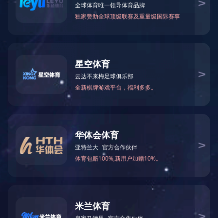
混凝土搅拌站设备中配料机开关故障处理方法
混凝土配料机开关是日常保养检修容易忽视的地方，如果出现
这种情况 需要及时停止工作，进行修复。
2020-01-11