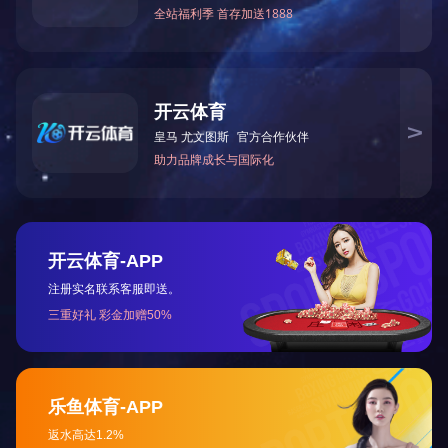
般多用于HZS35混凝土搅拌站当中作为主 机。
2019-12-14
建新机械稳定土拌合站配备高性能拌合主机
郑州建新稳定土拌合站设备生产工艺要求严格，生产效率高 ，
设备对石灰稳定土连续搅拌，拌合均匀，进出料流畅，计量方
式先进， 自动化程度高，使用用途多