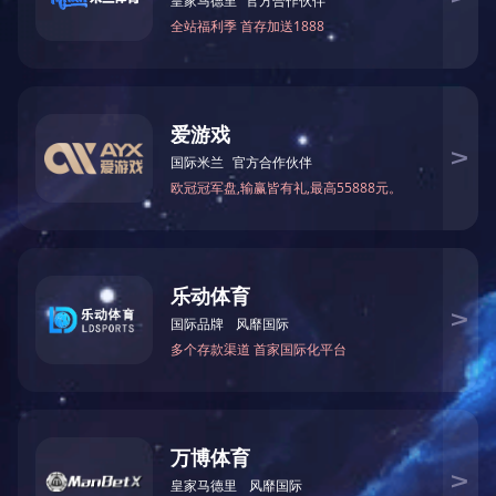
郑州建新立轴行星式搅拌机结构设计与工作原理
立轴行星式搅拌机是强制式搅拌机的一种，广泛应用于一些大
型的混凝土搅拌站设备当中。 多用于干硬性混凝土（碾压混凝
土）的搅拌。
2019-12-29
JS750强制式混凝土搅拌机时产多少方价格多少钱
JS750强制式混凝土搅拌机是JS系列搅拌机的其中一种型号。一