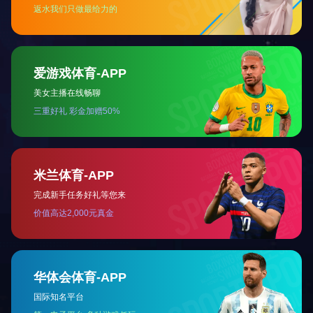
2019-10-30
建新机械混凝土搅拌站设备配料机的工作原理详解
郑州建新推出的 PLD系列混凝土配料机具有速度快、配料准
确、控制简单等优点
2019-10-22
共
华体会网页版页面登录-华体会(中国)
上一页
1
2
3
电话
微信
留言询价
22