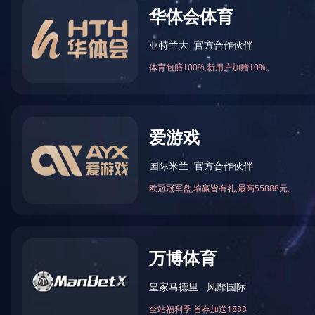
混凝土搅拌站
文章来源：建新机
导读：
混凝土配料机开关是日常保养检修容易忽视的地方
配料机是搅拌站设备的一部分，通过混凝土配料机的运行，
起，再通过控制系统集中控制，可以有 高的生产效率。不管
型号，性价比更高。