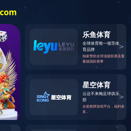
官方微信
Language
服务支持
关于建新
联系我们