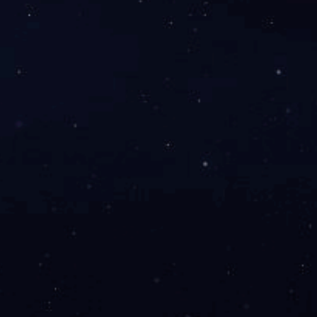
20-01-09
服务与支持
联系我们
作流程
联系方式
装售后团队
件展厅
网站地图
售网络
法律声明
业执照
0交叉口向西200米路南