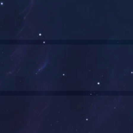
设备中配料机开关故障处理方法
械 发布时间：2020-01-11 16:28:07
，如果出现这种情况 需要及时停止工作，进行修复。
对物料进行称量、配比然后输送 到搅拌机内进行搅拌。配料机与搅拌机搭配
是大型的商砼搅拌站还是工程混凝土搅拌站，都试用，工程用搅拌站可 以适当