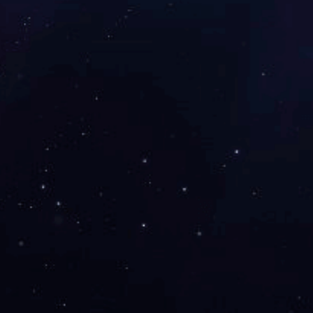
混凝土搅拌站成功下线准备发货
建新机械立轴混凝土搅拌站成功装车等待发货
关于建新
推荐设备
企业介绍
混凝土搅拌站
荣誉证书
稳定土拌和站
华体会网页版页面登录
砂浆生产设备
国际合作项目
强制式混凝土搅拌机
关于
版权所有：华体会网页版页面