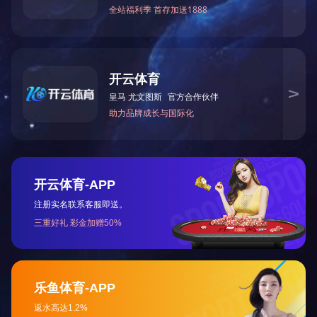
混凝土搅拌站质量管理中配合比的计划、开发设需要围绕混凝
土质量要求进行
2017-05-05
夏季混凝土搅拌站如何保养保证混凝土质量
立夏时节，标志着整个夏天的到来，炎炎夏日，高温不但考验
着人们的承受能力，而且也考验着我公司的混凝土搅拌站设