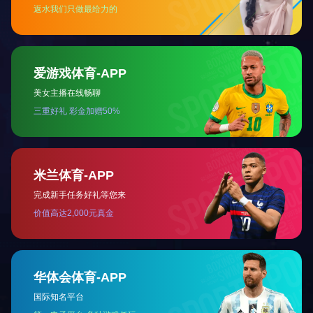
备、、、
2017-05-05
混凝土搅拌站设备除尘环保的几种方案
华体会网页版页面登录-华体会(中国)作为混凝土搅拌站设备生
产厂家环保除尘的解决方案。
2017-05-04