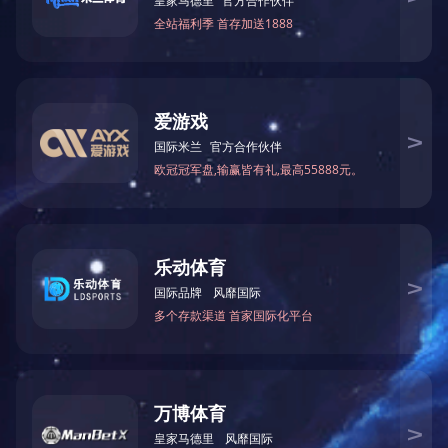
立轴行星式搅拌机
飞灰固化处理设备
水泥预制件混合设备
玻璃材料混合设备
污泥/污水固化处理设备
砖机生产线混合设备
耐火材料混合设
备
UHPC超高性能混凝土搅拌机
混凝土配料机
PLD4800混凝土配料机
PLD3200混凝土配料机
PLD2400混凝土
配料机
PLD1600混凝土配料机
PLD1200混凝土配料机
PLD800混凝土配料机
移动式搅拌站
YHZS100移动式搅拌站
YHZS75移动式搅拌站
YHZS50移动式
搅拌站
YHZS35移动式搅拌站
YHZS25移动式搅拌站
混凝土搅拌车