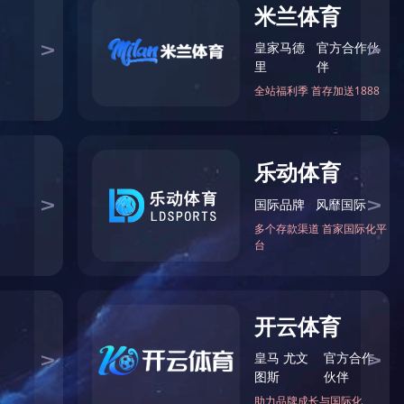
电话咨询
微信客服