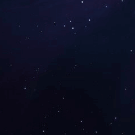
240混凝土搅拌站设备发货现场
1500
全国销售热线：400-612-5012
销售咨询热线：0371-64617315
关于建新
推荐设备
企业介绍
混凝土搅拌站
荣誉证书
稳定土拌和站
华体会网页版页面登录
砂浆生产设备