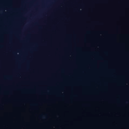
立轴行星式搅拌机作为主机设备发货现
湖北仙桃WBZ300稳定土拌合站
场
场
关注建新微信公众平台
微信订阅号：ZZJX1688
解决方案
新闻资讯
生产线配置方案
企业新闻
合
混凝土搅拌站案例
行业新闻
安
稳定土拌和站案例
技术知识
配