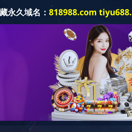
：0371-64617315 400-612-5012 15738819315
华体会网页版页
华体会网页版页
产品中心
案例与方案
面登录-华体会
面登录
-
产品中心
水泥仓
搅拌站
紧凑型立轴移动站
配料搅拌一体机
砂浆生产设备
稳
(中国)
凝土配料机
水泥仓