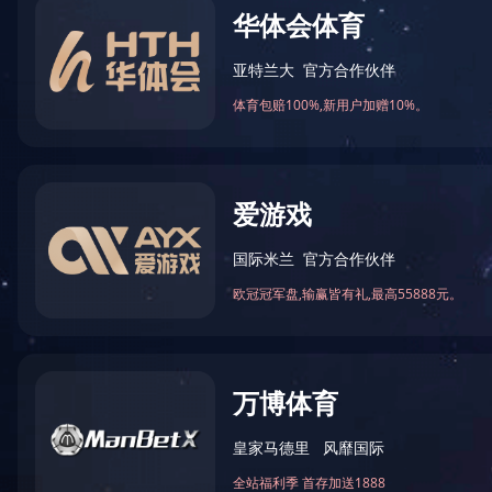
整体式水泥仓
储存容量：30-500T
查看详情
客户案例